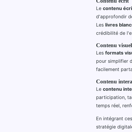
Contenu écrit
Le
contenu écri
d'approfondir de
Les
livres blanc
crédibilité de l'
Contenu visuel
Les
formats vis
pour simplifier
facilement part
Contenu intera
Le
contenu inte
participation, t
temps réel, renf
En intégrant ce
stratégie digita