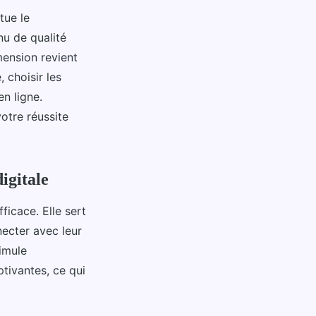
tue le
nu de qualité
mension revient
 choisir les
n ligne.
otre réussite
igitale
ficace. Elle sert
necter avec leur
imule
tivantes, ce qui