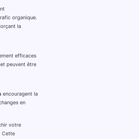
nt
rafic organique.
forçant la
rement efficaces
n et peuvent être
s
encouragent la
échanges en
hir votre
. Cette