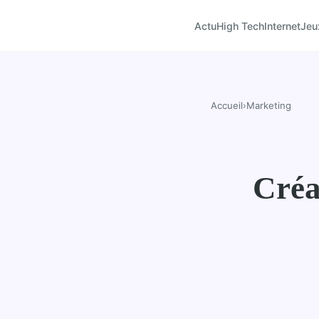
Actu
High Tech
Internet
Jeu
Accueil
›
Marketing
Créat