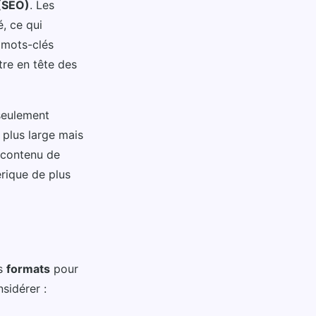
(SEO)
. Les
é, ce qui
s mots-clés
tre en tête des
 seulement
 plus large mais
n contenu de
rique de plus
es
formats
pour
sidérer :