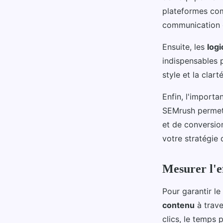
plateformes com
communication c
Ensuite, les
logi
indispensables p
style et la clar
Enfin, l'import
SEMrush permett
et de conversion
votre stratégie
Mesurer l'ef
Pour garantir le 
contenu
à trav
clics, le temps 