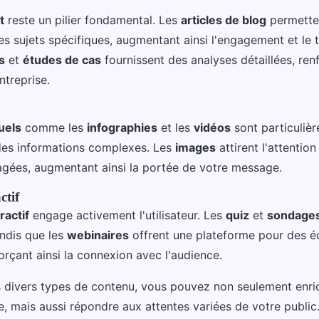
t
reste un pilier fondamental. Les
articles de blog
permette
s sujets spécifiques, augmentant ainsi l'engagement et le t
s
et
études de cas
fournissent des analyses détaillées, ren
entreprise.
uels
comme les
infographies
et les
vidéos
sont particuliè
 des informations complexes. Les
images
attirent l'attentio
agées, augmentant ainsi la portée de votre message.
ctif
ractif
engage activement l'utilisateur. Les
quiz
et
sondage
andis que les
webinaires
offrent une plateforme pour des 
orçant ainsi la connexion avec l'audience.
s divers types de contenu, vous pouvez non seulement enric
le, mais aussi répondre aux attentes variées de votre public