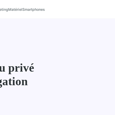
eting
Matériel
Smartphones
u privé
gation