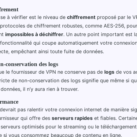
ffrement
e à vérifier est le niveau de
chiffrement
proposé par le 
es protocoles de chiffrement robustes, comme AES-256, pour
nt
impossibles à déchiffrer
. Un autre point important est l
 fonctionnalité qui coupe automatiquement votre connexion 
te, empêchant ainsi toute fuite de données.
on-conservation des logs
e le fournisseur de VPN ne conserve pas de
logs
de vos ac
tricte de non-conservation des logs signifie que même si qu
données, il n’y aura rien à trouver.
formance
vrait pas ralentir votre connexion internet de manière sign
rnisseur qui offre des
serveurs rapides
et fiables. Certain
serveurs optimisés pour le streaming ou le téléchargement,
ge si vous consommez beaucoup de contenu en ligne.