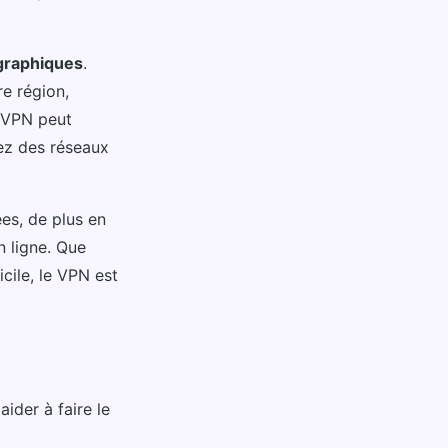
ographiques
.
e région,
n VPN peut
sez des réseaux
es, de plus en
n ligne. Que
cile, le VPN est
ider à faire le