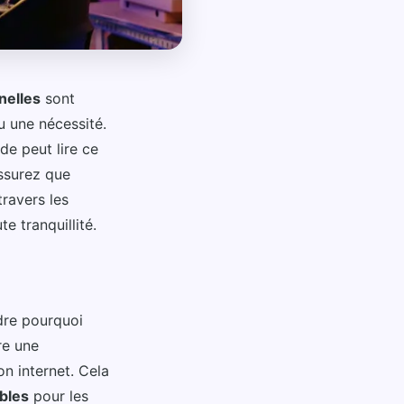
nelles
sont
u une nécessité.
e peut lire ce
assurez que
travers les
e tranquillité.
dre pourquoi
re une
n internet. Cela
ables
pour les