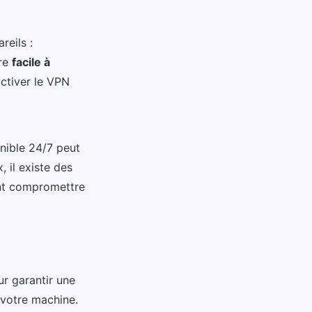
reils :
tre
facile à
activer le VPN
onible 24/7 peut
 il existe des
ent compromettre
ur garantir une
 votre machine.