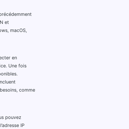
s précédemment
PN et
dows, macOS,
ecter en
ice. Une fois
onibles.
incluent
 besoins, comme
ous pouvez
l’adresse IP