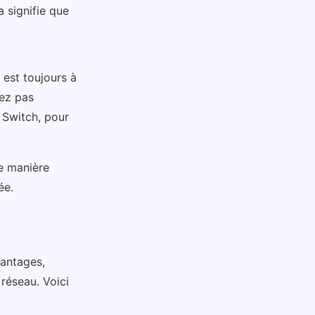
 signifie que
 est toujours à
gez pas
l Switch, pour
e manière
ée.
antages,
réseau. Voici