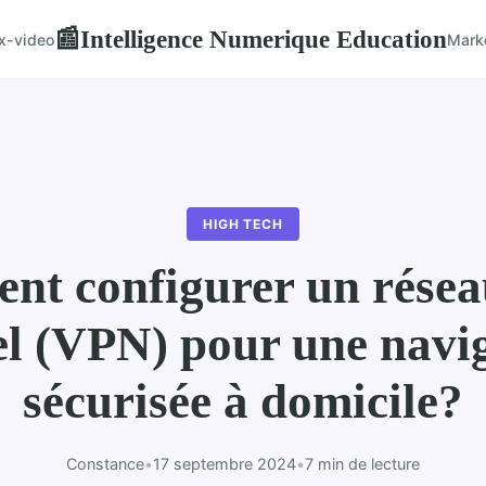
Intelligence Numerique Education
📰
x-video
Mark
HIGH TECH
t configurer un résea
el (VPN) pour une navi
sécurisée à domicile?
Constance
•
17 septembre 2024
•
7 min de lecture