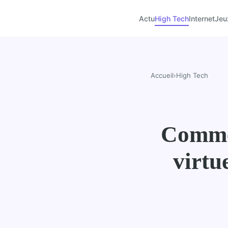
Actu
High Tech
Internet
Jeu
Accueil
›
High Tech
Commen
virtu