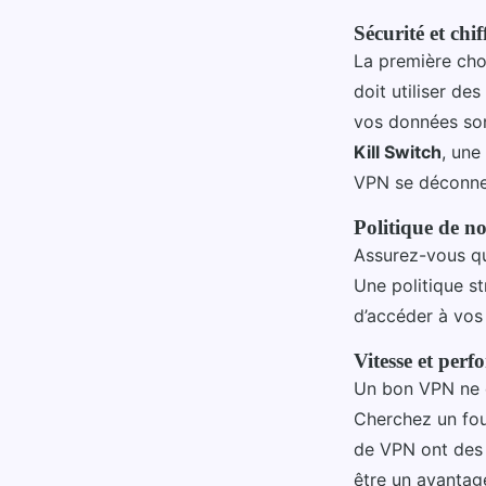
Sécurité et chi
La première chos
doit utiliser d
vos données so
Kill Switch
, une
VPN se déconnec
Politique de n
Assurez-vous qu
Une politique s
d’accéder à vos 
Vitesse et per
Un bon VPN ne de
Cherchez un fou
de VPN ont des 
être un avanta